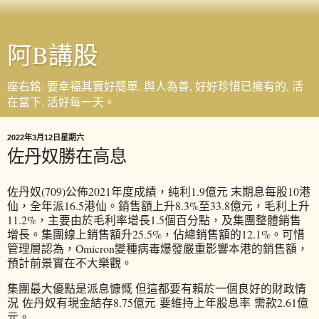
阿B講股
座右銘: 要幸福其實好簡單, 與人為善, 好好珍惜已擁有的, 活
在當下, 活好每一天。
2022年3月12日星期六
佐丹奴勝在高息
佐丹奴(709)公佈2021年度成績，純利1.9億元 末期息每股10港
仙，全年派16.5港仙。銷售額上升8.3%至33.8億元，毛利上升
11.2%，主要由於毛利率增長1.5個百分點，及集團整體銷售
增長。集團線上銷售額升25.5%，佔總銷售額的12.1%。可惜
管理層認為，Omicron變種病毒爆發嚴重影響本港的銷售額，
預計前景實在不大樂觀。
集團最大優點是派息慷慨 但這都要有賴於一個良好的財政情
況 佐丹奴有現金結存8.75億元 要維持上年股息率 需款2.61億
元。