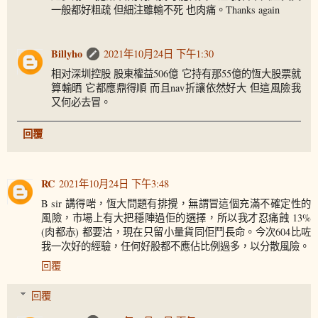
一般都好粗疏 但細注雖輸不死 也肉痛。Thanks again
Billyho
2021年10月24日 下午1:30
相对深圳控股 股東權益506億 它持有那55億的恆大股票就
算輸晒 它都應鼎得順 而且nav折讓依然好大 但這風險我
又何必去冒。
回覆
RC
2021年10月24日 下午3:48
B sir 講得啱，恆大問題有排攪，無謂冒這個充滿不確定性的
風險，市場上有大把穩陣過佢的選擇，所以我才忍痛蝕 13%
(肉都赤) 都要沽，現在只留小量貨同佢鬥長命。今次604比咗
我一次好的經驗，任何好股都不應佔比例過多，以分散風險。
回覆
回覆