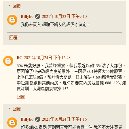
回覆
Billyho
2021年10月23日 下午9:10
我仍未買入 想聽下網友的評價才決定。
回覆
RC
2021年10月24日 下午12:48
604 是隻好股，我曾經重倉，但我最近以蝕13%沽了大部份，
原因除了中央改變內房前景外，主因是 604持恆大55億股票，
上季已無咗8億，預計恆大問題一日未解決，604都會受影響，
中短期會跑輸其他內房，現時如要買內房我會揀 688, 123, 如
買深圳，大灣區前景會揀 152.
回覆
回覆
Billyho
2021年10月24日 下午1:16
超多謝RC提點 否則明天我可能會買一注 我若不大注買貨