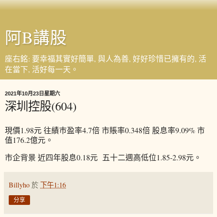
阿B講股
座右銘: 要幸福其實好簡單, 與人為善, 好好珍惜已擁有的, 活
在當下, 活好每一天。
2021年10月23日星期六
深圳控股(604)
現價1.98元 往績巿盈率4.7倍 市賬率0.348倍 股息率9.09% 市
值176.2億元。
市企背景 近四年股息0.18元 五十二週高低位1.85-2.98元。
Billyho
於
下午1:16
分享